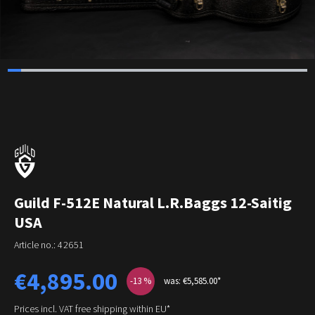
Guild F-512E Natural L.R.Baggs 12-Saitig
USA
Article no.:
42651
Sale price:
€4,895.00
-13
%
was: €5,585.00*
Prices incl. VAT free shipping within EU*