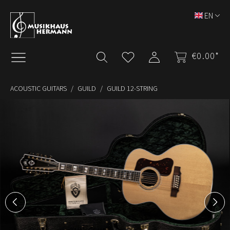
Skip to main content
EN
€0.00*
ACOUSTIC GUITARS
GUILD
GUILD 12-STRING
Skip image gallery