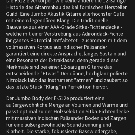
Die F512 e verkörpert wie keine andere die 12-Saitige
Historie des Gitarrenbau des kalifornischen Hersteller
Guild. Eine Jumbo Akustik Gitarre allerhöchster Güte
mit einem legendären Klang. Die traditionelle
Bauweise aus einer AAA-Grade Sitka-Fichtendecke -
welche mit einer Verstrebung aus Adirondack-Fichte
ihr ganzes Potential entfaltetet - zusammen mit dem
vollmassiven Korpus aus indischer Palisander
garantiert eine direkte Ansprache, langes Sustain und
eine Resonanz der Extraklasse, denn gerade diese
Merkmale sind bei einer 12-saitigen Gitarre das
entscheidende "Etwas". Der dünne, hochglanz polierte
Nitrolack läßt das Instrument "atmen" und zaubert so
das letzte Stück "Klang" in Perfektion hervor.
Der Jumbo Body der F-512e produziert eine
außergewöhnliche Menge an Volumen und Wärme und
passt optimal zu der Holzselektion Sitka-Fichtendecke
mit massiven Indischen Palisander Boden und Zargen
für eine außergewöhnliche Soundtrennung und
Klarheit. Die starke, fokussierte Basswiedergabe,