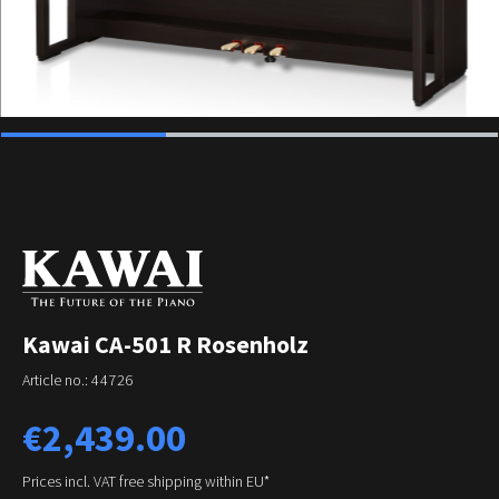
Kawai CA-501 R Rosenholz
Article no.:
44726
Regular price:
€2,439.00
Prices incl. VAT free shipping within EU*