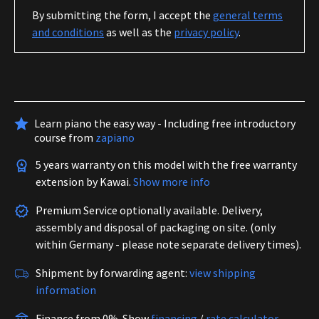
By submitting the form, I accept the
general terms
and conditions
as well as the
privacy policy
.
Learn piano the easy way - Including free introductory
course from
zapiano
5 years warranty on this model with the free warranty
extension by Kawai.
Show more info
Premium Service optionally available. Delivery,
assembly and disposal of packaging on site. (only
within Germany - please note separate delivery times).
Shipment by forwarding agent:
view shipping
information
Finance from 0%.
Show
financing
/
rate calculator