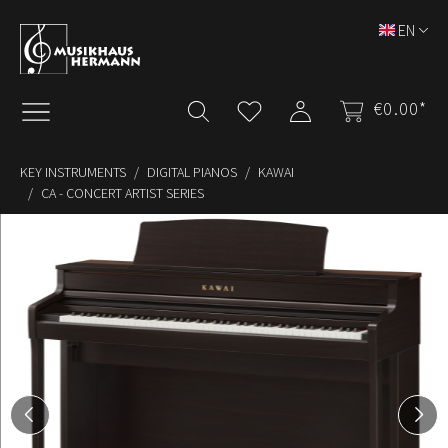
Skip to main content
EN
€0.00*
KEY INSTRUMENTS
DIGITAL PIANOS
KAWAI
CA - CONCERT ARTIST SERIES
Skip image gallery