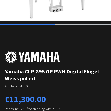
Yamaha CLP-895 GP PWH Digital Flügel
Weiss poliert
Article no.:
45190
Regular price:
€11,300.00
Prices incl. VAT free shipping within EU*