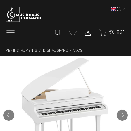
Skip to main content
EN
€0.00*
KEY INSTRUMENTS
DIGITAL GRAND PIANOS
Skip image gallery