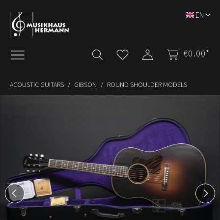
Skip to main content
EN
€0.00*
ACOUSTIC GUITARS
GIBSON
ROUND SHOULDER MODELS
Skip image gallery