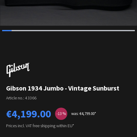
Gibson 1934 Jumbo - Vintage Sunburst
Article no.:
43366
Sale price:
€4,199.00
-13
%
was: €4,799.00*
Prices incl. VAT free shipping within EU*