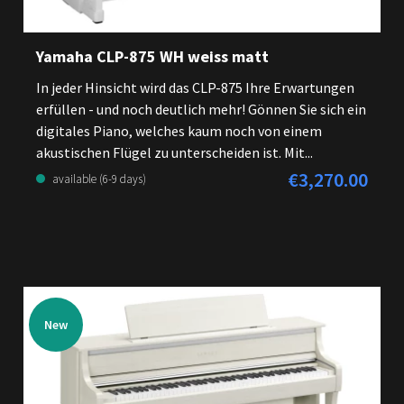
Yamaha CLP-875 WH weiss matt
In jeder Hinsicht wird das CLP-875 Ihre Erwartungen
erfüllen - und noch deutlich mehr! Gönnen Sie sich ein
digitales Piano, welches kaum noch von einem
akustischen Flügel zu unterscheiden ist. Mit...
€3,270.00
Regular price:
available (6-9 days)
New