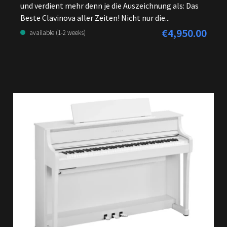
und verdient mehr denn je die Auszeichnung als: Das
Beste Clavinova aller Zeiten! Nicht nur die...
€4,950.00
Regular price:
available (1-2 weeks)