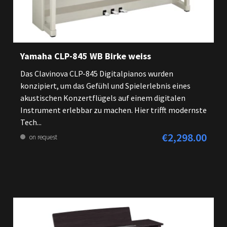
Yamaha CLP-845 WB Birke weiss
Das Clavinova CLP-845 Digitalpianos wurden
konzipiert, um das Gefühl und Spielerlebnis eines
akustischen Konzertflügels auf einem digitalen
Instrument erlebbar zu machen. Hier trifft modernste
Tech...
€2,298.00
Regular price:
on request