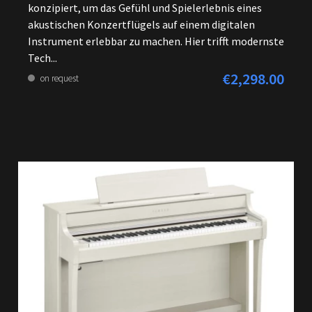
konzipiert, um das Gefühl und Spielerlebnis eines
akustischen Konzertflügels auf einem digitalen
Instrument erlebbar zu machen. Hier trifft modernste
Tech...
€2,298.00
Regular price:
on request