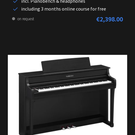
incl. Pianobench & headphones
including 3 months online course for free
€2,398.00
Regular price:
on request