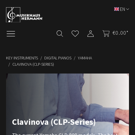
Skip to main content
EN
€0.00*
KEY INSTRUMENTS
DIGITAL PIANOS
YAMAHA
CLAVINOVA (CLP-SERIES)
Clavinova (CLP-Series)