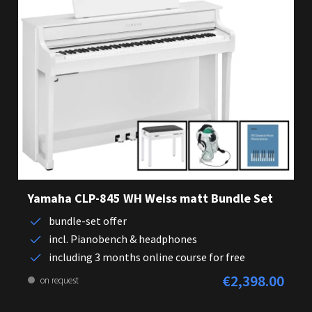
Yamaha CLP-845 WH Weiss matt Bundle Set
bundle-set offer
incl. Pianobench & headphones
including 3 months online course for free
€2,398.00
Regular price:
on request