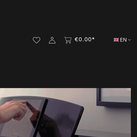
€0.00*
EN