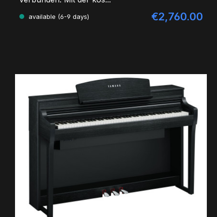
€2,760.00
Regular price:
available (6-9 days)