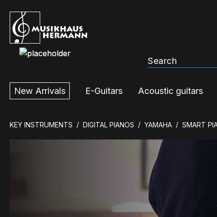
ip to main content
Skip to search
Skip to main navigation
New Arrivals
E-Guitars
Acoustic guitars
KEY INSTRUMENTS
DIGITAL PIANOS
YAMAHA
SMART PIA