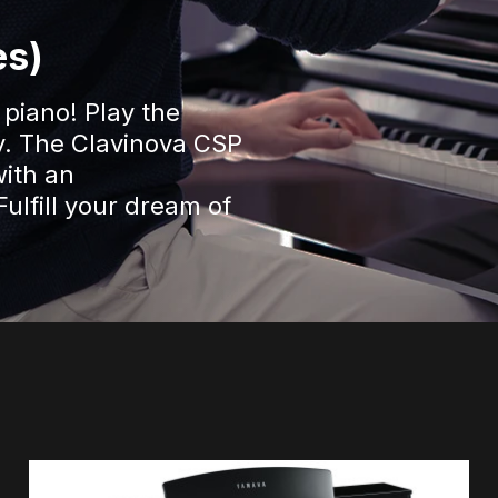
es)
piano! Play the
y. The Clavinova CSP
with an
ulfill your dream of