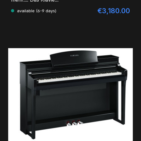
€3,180.00
Regular price:
available (6-9 days)