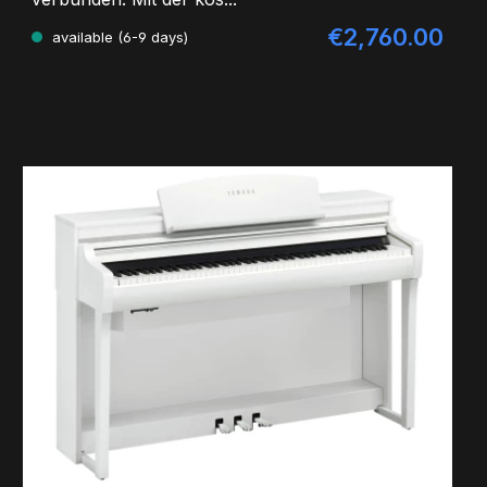
€2,760.00
Regular price:
available (6-9 days)