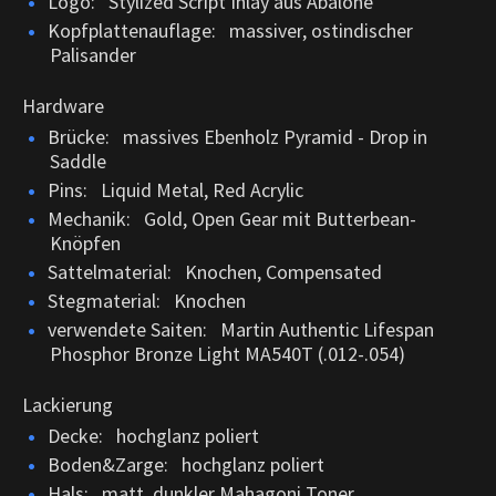
Logo: Stylized Script Inlay aus Abalone
Kopfplattenauflage: massiver, ostindischer
Palisander
Hardware
Brücke: massives Ebenholz Pyramid - Drop in
Saddle
Pins: Liquid Metal, Red Acrylic
Mechanik: Gold, Open Gear mit Butterbean-
Knöpfen
Sattelmaterial: Knochen, Compensated
Stegmaterial: Knochen
verwendete Saiten: Martin Authentic Lifespan
Phosphor Bronze Light MA540T (.012-.054)
Lackierung
Decke: hochglanz poliert
Boden&Zarge: hochglanz poliert
Hals: matt, dunkler Mahagoni Toner