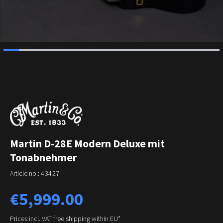
Martin D-28E Modern Deluxe mit
Tonabnehmer
Article no.:
43427
Regular price:
€5,999.00
Prices incl. VAT free shipping within EU*