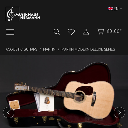
Skip to main content
EN
€0.00*
ACOUSTIC GUITARS
MARTIN
MARTIN MODERN DELUXE SERIES
Skip image gallery