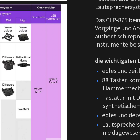
Lautsprechersys
Das CLP-875 bein
Vorgänge und Ablä
authentisch repro
Instrumente beis
die wichtigsten
edles und zeit
88 Tasten kom
Hammermechan
Tastatur mit 
synthetischem
edles und dez
Lautsprechers
nie dagewese