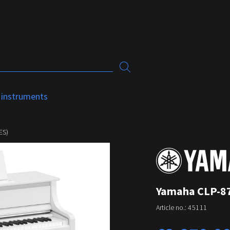
 instruments
ES)
Yamaha CLP-87
Article no.:
45111
Regular price: