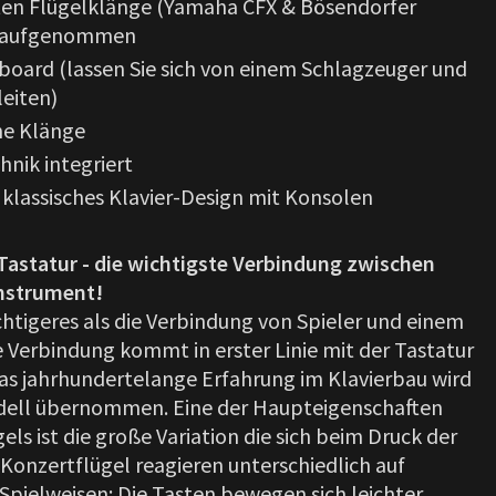
ten Flügelklänge (Yamaha CFX & Bösendorfer
u aufgenommen
oard (lassen Sie sich von einem Schlagzeuger und
leiten)
ne Klänge
nik integriert
klassisches Klavier-Design mit Konsolen
astatur - die wichtigste Verbindung zwischen
nstrument!
chtigeres als die Verbindung von Spieler und einem
e Verbindung kommt in erster Linie mit der Tastatur
s jahrhundertelange Erfahrung im Klavierbau wird
dell übernommen. Eine der Haupteigenschaften
els ist die große Variation die sich beim Druck der
 Konzertflügel reagieren unterschiedlich auf
Spielweisen: Die Tasten bewegen sich leichter,