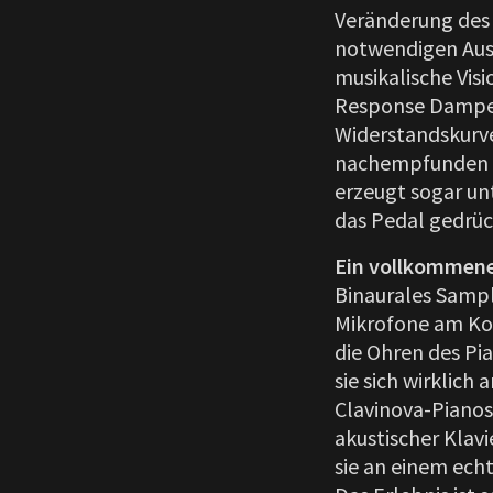
Veränderung des K
notwendigen Ausd
musikalische Visi
Response Damper
Widerstandskurve
nachempfunden i
erzeugt sogar un
das Pedal gedrüc
Ein vollkommenes
Binaurales Sampl
Mikrofone am Ko
die Ohren des Pi
sie sich wirklich
Clavinova-Pianos
akustischer Klavi
sie an einem echt