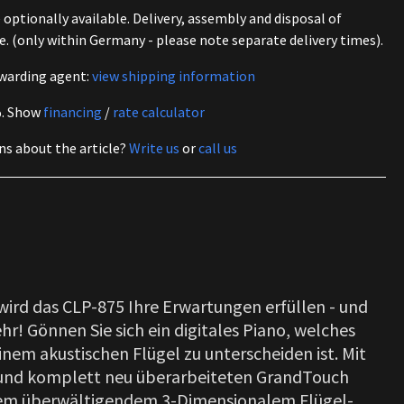
optionally available. Delivery, assembly and disposal of
e. (only within Germany - please note separate delivery times).
warding agent:
view shipping information
%.
Show
financing
/
rate calculator
ns about the article?
Write us
or
call us
 wird das CLP-875 Ihre Erwartungen erfüllen - und
r! Gönnen Sie sich ein digitales Piano, welches
nem akustischen Flügel zu unterscheiden ist. Mit
und komplett neu überarbeiteten GrandTouch
nem überwältigendem 3-Dimensionalem Flügel-