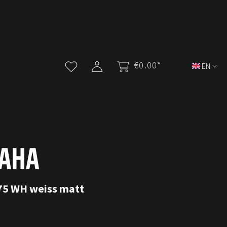
€0.00*
EN
5 WH weiss matt