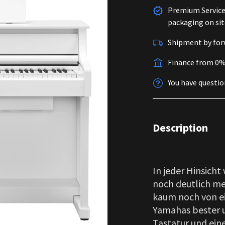
Premium Service 
packaging on sit
Shipment by for
Finance from 0
You have questio
Description
In jeder Hinsicht
noch deutlich meh
kaum noch von ei
Yamahas bester 
Tastatur und ei