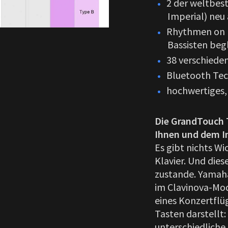
2 der weltbes
Imperial) ne
Rhythmen on b
Bassisten beg
38 verschiede
Bluetooth Tech
hochwertiges, 
Die GrandTouch T
Ihnen und dem I
Es gibt nichts Wi
Klavier. Und dies
zustande. Yamaha
im Clavinova-Mo
eines Konzertflüg
Tasten darstellt:
unterschiedliche 