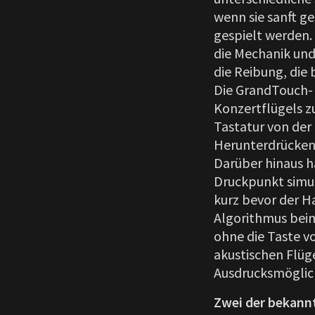
wenn sie sanft ge
gespielt werden.
die Mechanik und
die Reibung, die 
Die GrandTouch- 
Konzertflügels zu
Tastatur von der
Herunterdrücken
Darüber hinaus 
Druckpunkt simuli
kurz bevor der Ha
Algorithmus beim
ohne die Taste v
akustischen Flüg
Ausdrucksmöglich
Zwei der bekannt