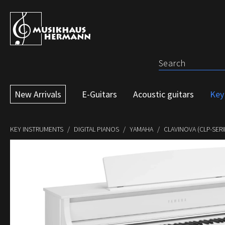
p to main content
Skip to search
Skip to main navigation
New Arrivals
E-Guitars
Acoustic guitars
Key
KEY INSTRUMENTS
DIGITAL PIANOS
YAMAHA
CLAVINOVA (CLP-SERI
Skip image gallery