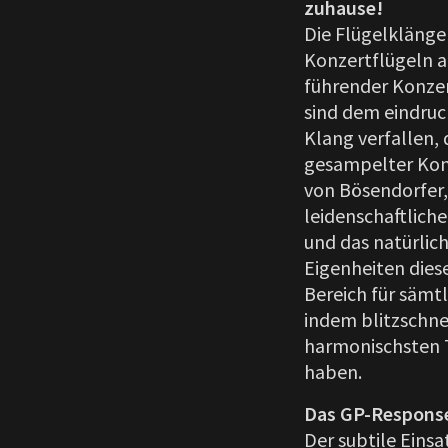
zuhause!
Die Flügelkläng
Konzertflügeln a
führender Konzer
sind dem eindruc
Klang verfallen, 
gesampelter Konz
von Bösendorfer,
leidenschaftliche
und das natürlic
Eigenheiten dies
Bereich für sämt
indem blitzschn
harmonischsten T
haben.
Das GP-Response-
Der subtile Eins