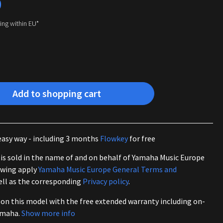
0
ping within EU*
Add to shopping cart
easy way - including 3 months
Flowkey
for free
is sold in the name of and on behalf of Yamaha Music Europe
owing apply
Yamaha Music Europe General Terms and
well as the corresponding
Privacy policy
.
 on this model with the free extended warranty including on-
amaha.
Show more info