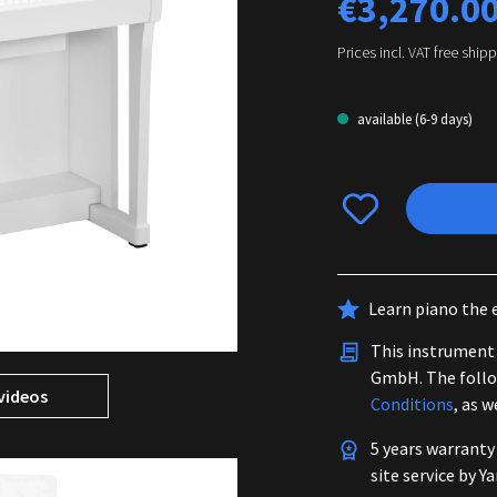
€3,270.0
Prices incl. VAT free ship
available (6-9 days)
Learn piano the 
This instrument 
GmbH. The foll
videos
Conditions
, as 
5 years warranty
site service by Y